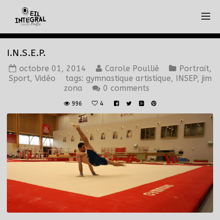
I.N.S.E.P.
octobre 01, 2014
Carole Poullié
Portrait
,
Sport
,
Vidéo
tags:
gymnastique artistique
,
INSEP
,
jim
zona
0 comments
996
4