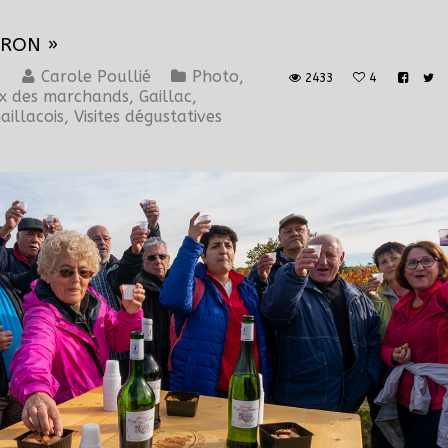
ERON »
6
Carole Poullié
Photo
,
2433
4
ix des marchands
,
Gaillac
,
aillacois
,
Visites dégustatives