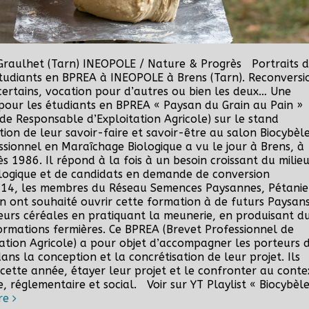
Graulhet (Tarn) INEOPOLE / Nature & Progrès Portraits 
tudiants en BPREA à INEOPOLE à Brens (Tarn). Reconversi
certains, vocation pour d’autres ou bien les deux… Une
 pour les étudiants en BPREA « Paysan du Grain au Pain »
de Responsable d’Exploitation Agricole) sur le stand
on de leur savoir-faire et savoir-être au salon Biocybèl
ssionnel en Maraîchage Biologique a vu le jour à Brens, à
 1986. Il répond à la fois à un besoin croissant du milie
logique et de candidats en demande de conversion
014, les membres du Réseau Semences Paysannes, Pétanie
n ont souhaité ouvrir cette formation à de futurs Paysan
leurs céréales en pratiquant la meunerie, en produisant d
ormations fermières. Ce BPREA (Brevet Professionnel de
ation Agricole) a pour objet d’accompagner les porteurs 
dans la conception et la concrétisation de leur projet. Ils
cette année, étayer leur projet et le confronter au conte
 réglementaire et social. Voir sur YT Playlist « Biocybèl
re