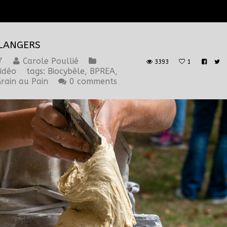
LANGERS
7
Carole Poullié
3393
1
idéo
tags:
Biocybèle
,
BPREA
,
rain au Pain
0 comments