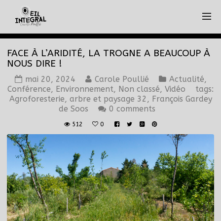
FACE À L’ARIDITÉ, LA TROGNE A BEAUCOUP À
NOUS DIRE !
mai 20, 2024
Carole Poullié
Actualité
,
Conférence
,
Environnement
,
Non classé
,
Vidéo
tags:
Agroforesterie
,
arbre et paysage 32
,
François Gardey
de Soos
0 comments
512
0